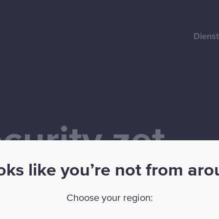
Diens
urity zet
ooks like you’re not from ar
 nog steeds
Choose your region: