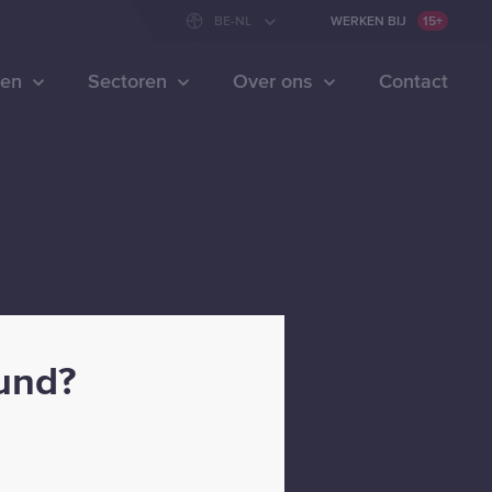
WERKEN BIJ
15+
BE-NL
WERKEN BIJ
15+
ten
Sectoren
Over ons
Contact
ound?