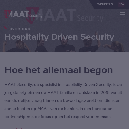
WERKEN BIJ
15+
OVER ONS
MAAT Events
Hospitality Driven Security
City Patrol
MAAT Academy
Hoe het allemaal begon
Retail
MAAT Security, dé specialist in Hospitality Driven Security, is de
Healthcare
jongste telg binnen de MAAT familie en ontstaan in 2015 vanuit
Leisure
een duidelijke vraag binnen de bewakingswereld om diensten
aan te bieden op MAAT van de klanten, in een transparant
Public
partnership met de focus op én het respect voor mensen.
Events