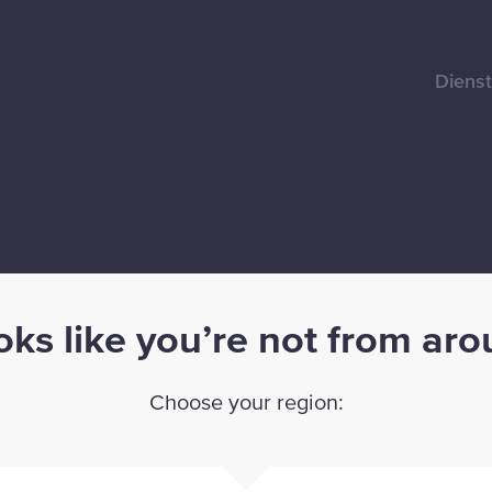
Diens
curity
ooks like you’re not from ar
ich voor op
Choose your region: