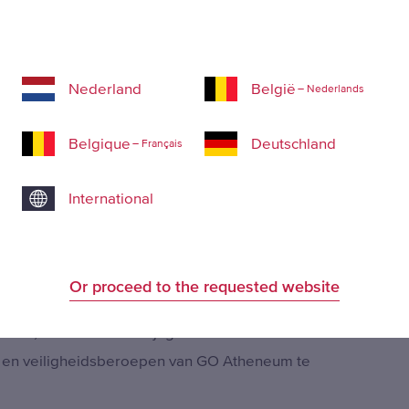
groei
Nederland
België
– Nederlands
Belgique
Deutschland
– Français
International
heeft te lijden onder de krapte op de arbeidsmarkt,
Or proceed to the requested website
 bedrijf.
 Graulus, ons mooie bedrijf gaan voorstellen aan 125
heid en veiligheidsberoepen van GO Atheneum te