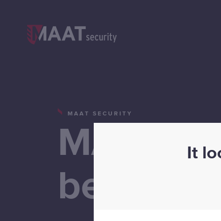
MAAT SECURITY
MAAT Se
It l
bereidt z