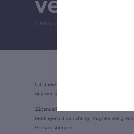
verdere 
12 FEBRUARI 2019
Uit studies blijkt dat 70 % van de bedrijven 
daarom is een tijdige voorbereiding ‘Key’ als
22 januari zijn Christo Mpitzilis en Patricia
leerlingen uit de richting Integrale veilig
Geraardsbergen.