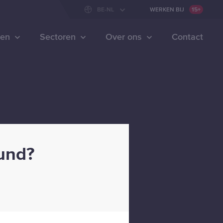
WERKEN BIJ
15+
BE-NL
WERKEN BIJ
15+
ten
Sectoren
Over ons
Contact
ound?