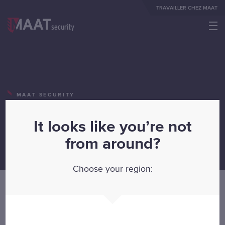
TRAVAILLER CHEZ MAAT
Commerces
MAAT SECURITY
Établissements de soin
MAAT Security privilégie
Loisirs
toujours la qualité
It looks like you’re not
Domaine public
from around?
30 AVRIL 2024
Évènements
Choose your region:
Logistique
Ports
Au cours des derniers mois, l'équipe de MAAT Security NV a
Mobile
une fois de plus travaillé dur pour obtenir le certificat de qualité